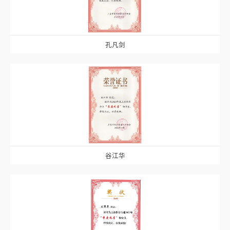
孔凡剑
谷江华