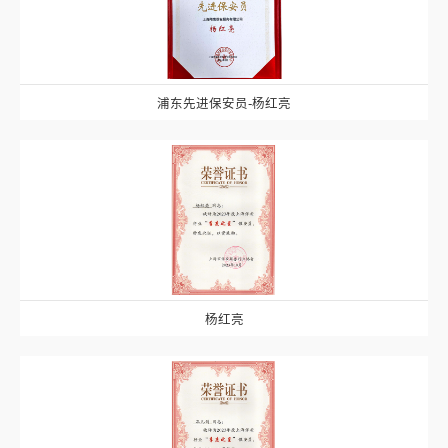
浦东先进保安员-杨红亮
杨红亮