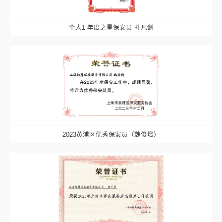
个人1-年度之星保安员-孔凡剑
2023黄浦区优秀保安员（魏俊增）