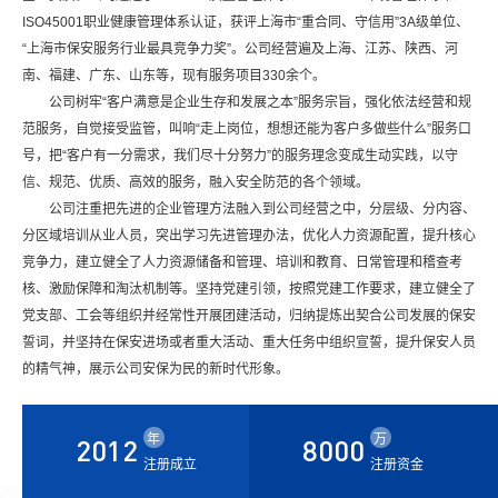
ISO45001职业健康管理体系认证，获评上海市“重合同、守信用”3A级单位、
“上海市保安服务行业最具竞争力奖”。公司经营遍及上海、江苏、陕西、河
南、福建、广东、山东等，现有服务项目330余个。
公司树牢“客户满意是企业生存和发展之本”服务宗旨，强化依法经营和规
范服务，自觉接受监管，叫响“走上岗位，想想还能为客户多做些什么”服务口
号，把“客户有一分需求，我们尽十分努力”的服务理念变成生动实践，以守
信、规范、优质、高效的服务，融入安全防范的各个领域。
公司注重把先进的企业管理方法融入到公司经营之中，分层级、分内容、
分区域培训从业人员，突出学习先进管理办法，优化人力资源配置，提升核心
竞争力，建立健全了人力资源储备和管理、培训和教育、日常管理和稽查考
核、激励保障和淘汰机制等。坚持党建引领，按照党建工作要求，建立健全了
党支部、工会等组织并经常性开展团建活动，归纳提炼出契合公司发展的保安
誓词，并坚持在保安进场或者重大活动、重大任务中组织宣誓，提升保安人员
的精气神，展示公司安保为民的新时代形象。
年
万
2012
8000
注册成立
注册资金